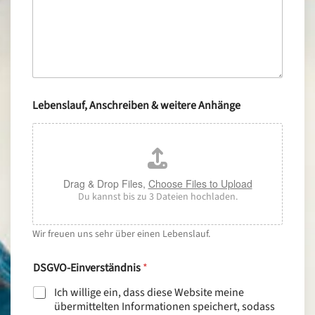
E
Lebenslauf, Anschreiben & weitere Anhänge
-
M
a
i
l
-
Drag & Drop Files,
Choose Files to Upload
A
Du kannst bis zu 3 Dateien hochladen.
d
r
e
Wir freuen uns sehr über einen Lebenslauf.
s
s
DSGVO-Einverständnis
*
e
J
Ich willige ein, dass diese Website meine
o
übermittelten Informationen speichert, sodass
b