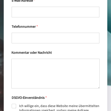
E-Mail-Adresse
*
*
S
p
a
m
s
c
Telefonnummer
*
h
u
t
z
Kommentar oder Nachricht
DSGVO-Einverständnis
*
Ich willige ein, dass diese Website meine übermittelten
Informationen speichert, sodass meine Anfrage